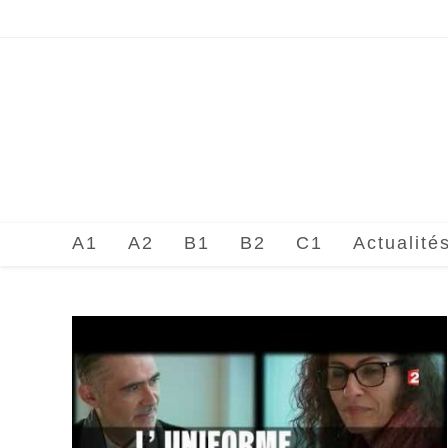
Skip
to
content
A1
A2
B1
B2
C1
Actualité