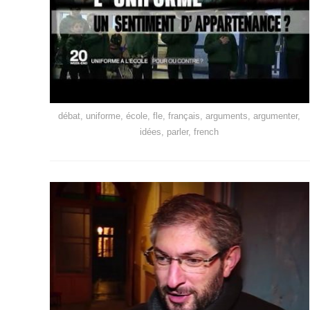
débat, uniforme, école, fle, français, arguments, argumenter,
idées, parler, french