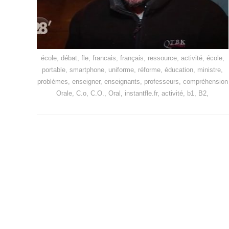
école, débat, fle, francais, français, ressource, activité, école,
portable, smartphone, uniforme, réforme, éducation, ministre,
problèmes, enseigner, enseignants, professeurs, compréhension
Orale, C.o, C.O., Oral, instantfle.fr, activité, b1, B2,