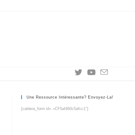
Une Ressource Intéressante? Envoyez-La!
[caldera_form id= »CF5af460c5afcc1″]