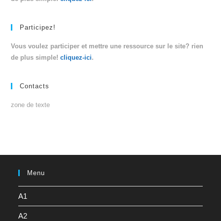
Participez!
Vous voulez participer et mettre une ressource sur le site? rien
de plus simple!
cliquez-ici
.
Contacts
zone de texte
Menu
A1
A2