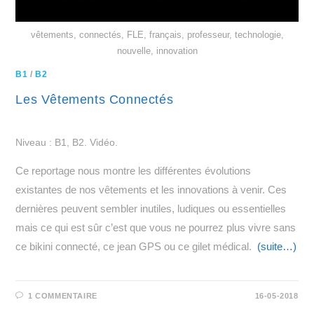
vêtements, connectés, FLE, français, professeur, technologie,
nouvelle, innovation
B1
/
B2
Les Vêtements Connectés
Niveau : B1, B2. Vidéo.
Ce reportage nous montre les différentes évolutions
existantes de nos vêtements et les innovations à venir. Ces
dernières peuvent sembler inutiles, ludiques ou essentielles
mais ce qui est sûr c’est que vous ne pourrez plus vivre sans
ce bikini connecté, ce jean GPS ou ce gilet médical.
(suite…)
1 COMMENTAIRE
16-05-2018