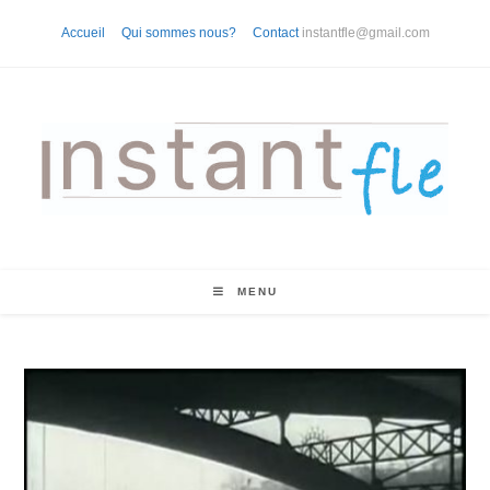
Skip
Accueil
Qui sommes nous?
Contact
instantfle@gmail.com
to
content
MENU