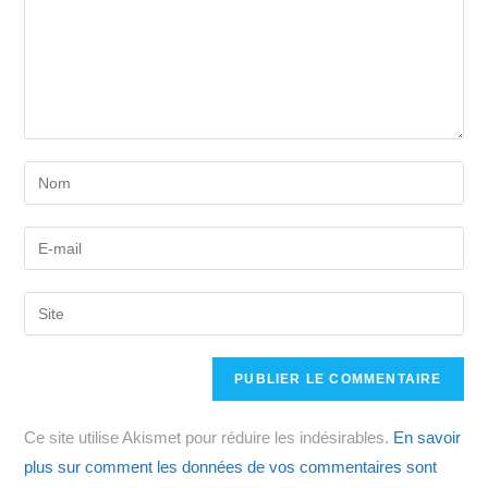
Enter
your
name
Enter
or
your
username
email
Saisir
to
address
l’URL
comment
to
de
comment
votre
site
Ce site utilise Akismet pour réduire les indésirables.
En savoir
(facultatif)
plus sur comment les données de vos commentaires sont