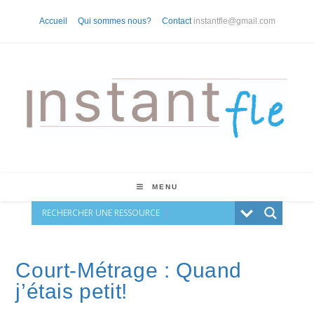
Skip
Accueil
Qui sommes nous?
Contact
instantfle@gmail.com
to
content
MENU
Court-Métrage : Quand
j’étais petit!