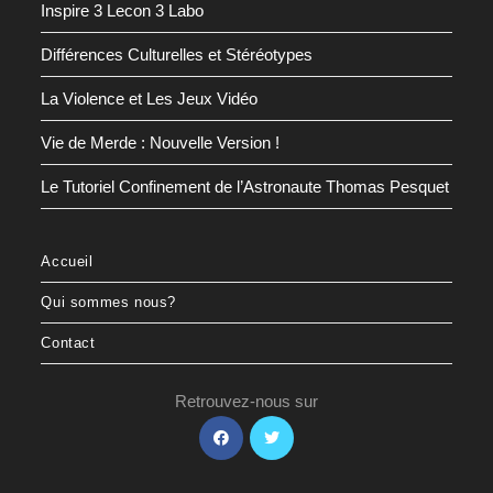
Inspire 3 Lecon 3 Labo
Différences Culturelles et Stéréotypes
La Violence et Les Jeux Vidéo
Vie de Merde : Nouvelle Version !
Le Tutoriel Confinement de l’Astronaute Thomas Pesquet
Accueil
Qui sommes nous?
Contact
Retrouvez-nous sur
S’ouvre
S’ouvre
dans
dans
un
un