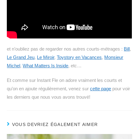
et n’oubliez pas de regarder nos autres courts-métrages :
Bill
,
Le Grand Jeu
,
Le Miroir
,
Toystory en Vacances
,
Monsieur
Michel
,
What Matters Is Inside
, etc…
Et comme sur Instant Fle on adore vraiment les courts et
qu’on en ajoute régulièrement, venez sur
cette page
pour voir
les derniers que nous vous avons trouvé!
VOUS DEVRIEZ ÉGALEMENT AIMER