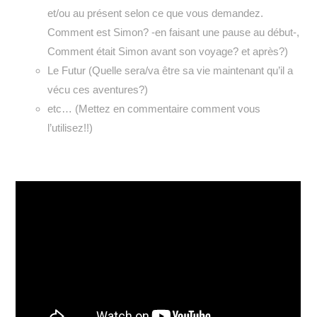
et/ou au présent selon ce que vous demandez.
Comment est Simon? -en faisant une pause au début-,
Comment était Simon avant son voyage? et après?)
Le Futur (Quelle sera/va être sa vie maintenant qu’il a
vécu ces aventures?)
etc… (Mettez en commentaire comment vous
l’utilisez!!)