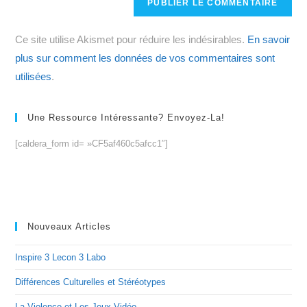
votre
site
Ce site utilise Akismet pour réduire les indésirables.
En savoir
(facultatif)
plus sur comment les données de vos commentaires sont
utilisées
.
Une Ressource Intéressante? Envoyez-La!
[caldera_form id= »CF5af460c5afcc1″]
Nouveaux Articles
Inspire 3 Lecon 3 Labo
Différences Culturelles et Stéréotypes
La Violence et Les Jeux Vidéo