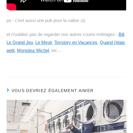
ps : c’est aussi une pub pour la valise ;o)
et n’oubliez pas de regarder nos autres courts-métrages :
Bill
,
Le Grand Jeu
,
Le Miroir
,
Toystory en Vacances
,
Quand j’étais
petit
,
Monsieur Michel
, etc…
VOUS DEVRIEZ ÉGALEMENT AIMER