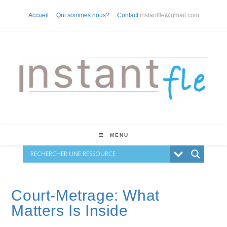
Skip
Accueil
Qui sommes nous?
Contact
instantfle@gmail.com
to
content
MENU
Court-Metrage: What
Matters Is Inside