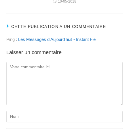
10-05-2018
CETTE PUBLICATION A UN COMMENTAIRE
Ping :
Les Messages d'Aujourd'hui! - Instant Fle
Laisser un commentaire
Comment
Enter
your
name