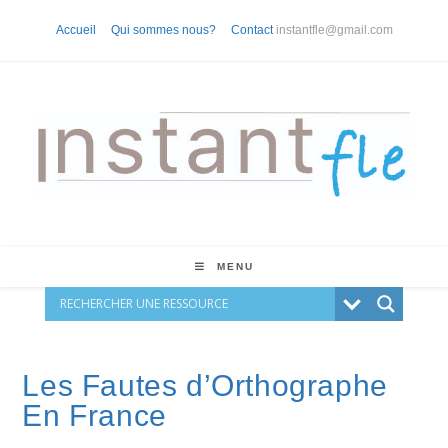
Skip
Accueil
Qui sommes nous?
Contact
instantfle@gmail.com
to
content
MENU
Les Fautes d’Orthographe
En France