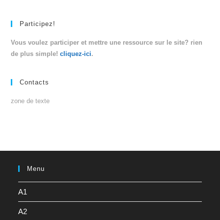
Participez!
Vous voulez participer et mettre une ressource sur le site? rien
de plus simple!
cliquez-ici
.
Contacts
zone de texte
Menu
A1
A2