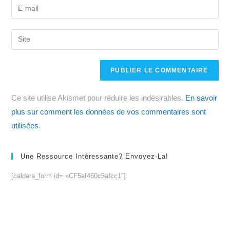
Enter
or
your
username
email
Saisir
to
address
l’URL
comment
to
de
comment
votre
site
Ce site utilise Akismet pour réduire les indésirables.
En savoir
(facultatif)
plus sur comment les données de vos commentaires sont
utilisées
.
Une Ressource Intéressante? Envoyez-La!
[caldera_form id= »CF5af460c5afcc1″]