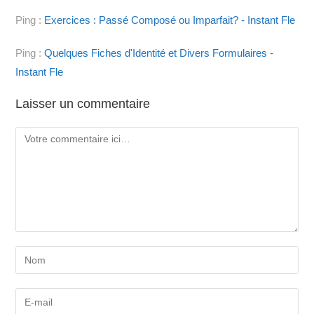
Ping :
Exercices : Passé Composé ou Imparfait? - Instant Fle
Ping :
Quelques Fiches d'Identité et Divers Formulaires -
Instant Fle
Laisser un commentaire
Comment
Enter
your
name
Enter
or
your