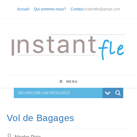
Skip
Accueil
Qui sommes nous?
Contact
instantfle@gmail.com
to
content
MENU
Vol de Bagages
Auteur/autrice
Nicolas Piaia