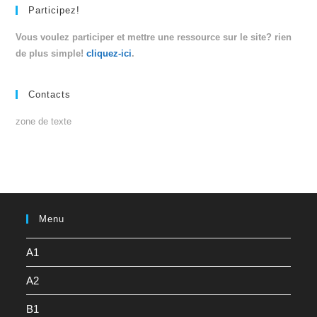
Participez!
Vous voulez participer et mettre une ressource sur le site? rien
de plus simple!
cliquez-ici
.
Contacts
zone de texte
Menu
A1
A2
B1