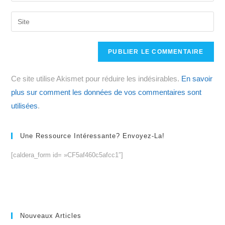
username
email
Saisir
to
address
l’URL
comment
to
de
comment
votre
site
Ce site utilise Akismet pour réduire les indésirables.
En savoir
(facultatif)
plus sur comment les données de vos commentaires sont
utilisées
.
Une Ressource Intéressante? Envoyez-La!
[caldera_form id= »CF5af460c5afcc1″]
Nouveaux Articles