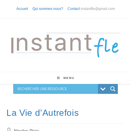
Skip
Accueil
Qui sommes nous?
Contact
instantfle@gmail.com
to
content
MENU
La Vie d’Autrefois
Auteur/autrice
Nicolas Piaia