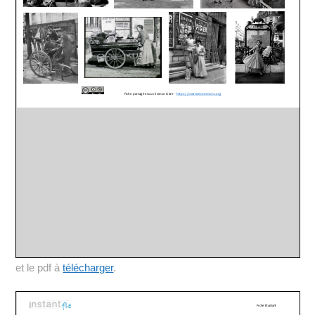
et le pdf à
télécharger
.