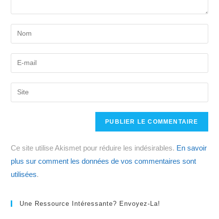
Enter
your
name
Enter
or
your
username
email
Saisir
to
address
l’URL
comment
to
de
comment
votre
site
Ce site utilise Akismet pour réduire les indésirables.
En savoir
(facultatif)
plus sur comment les données de vos commentaires sont
utilisées
.
Une Ressource Intéressante? Envoyez-La!