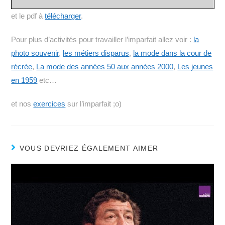
et le pdf à
télécharger
.
Pour plus d’activités pour travailler l’imparfait allez voir :
la
photo souvenir
,
les métiers disparus
,
la mode dans la cour de
récrée
,
La mode des années 50 aux années 2000
,
Les jeunes
en 1959
etc…
et nos
exercices
sur l’imparfait ;o)
VOUS DEVRIEZ ÉGALEMENT AIMER