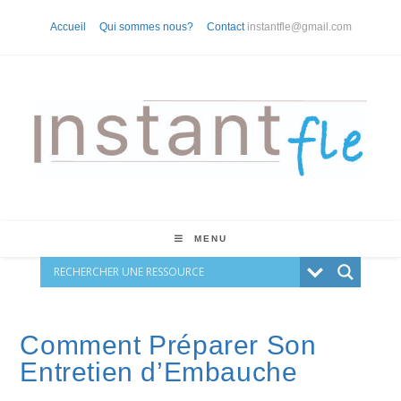
Skip
Accueil
Qui sommes nous?
Contact
instantfle@gmail.com
to
content
MENU
Comment Préparer Son
Entretien d’Embauche