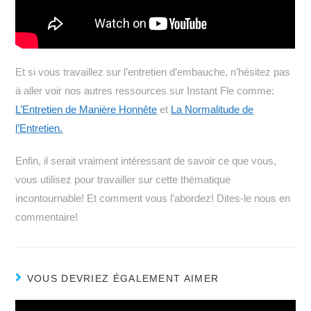
Et si vous travaillez sur l’entretien d’embauche, n’hésitez pas
à aller voir nos autres ressources sur Instant Fle comme:
L’Entretien de Manière Honnête
et
La Normalitude de
l’Entretien.
Enfin, il serait vraiment intéressant de savoir ce que vous,
vous utilisez pour travailler sur cette thématique
incontournable! Et comment vous l’abordez! Dites-le nous en
commentaire!
VOUS DEVRIEZ ÉGALEMENT AIMER