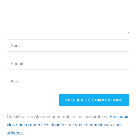
Enter
your
name
Enter
or
your
username
email
Saisir
to
address
l’URL
comment
to
de
comment
votre
site
Ce site utilise Akismet pour réduire les indésirables.
En savoir
(facultatif)
plus sur comment les données de vos commentaires sont
utilisées
.