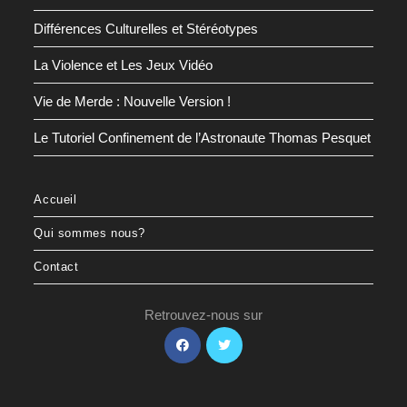
Différences Culturelles et Stéréotypes
La Violence et Les Jeux Vidéo
Vie de Merde : Nouvelle Version !
Le Tutoriel Confinement de l’Astronaute Thomas Pesquet
Accueil
Qui sommes nous?
Contact
Retrouvez-nous sur
S’ouvre
S’ouvre
dans
dans
un
un
nouvel
nouvel