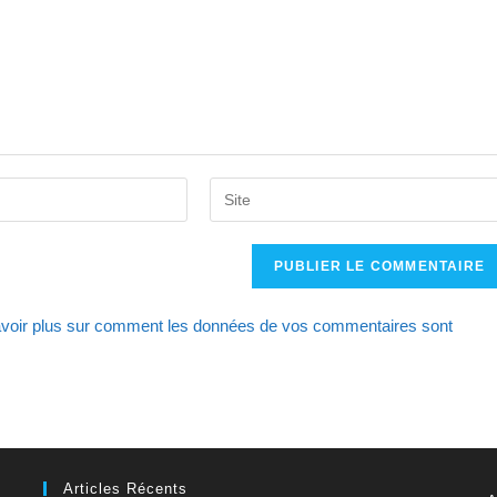
Saisir
l’URL
de
votre
site
voir plus sur comment les données de vos commentaires sont
(facultatif)
Articles Récents