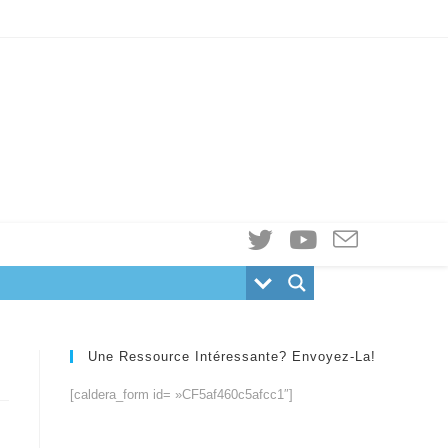
Une Ressource Intéressante? Envoyez-La!
[caldera_form id= »CF5af460c5afcc1″]