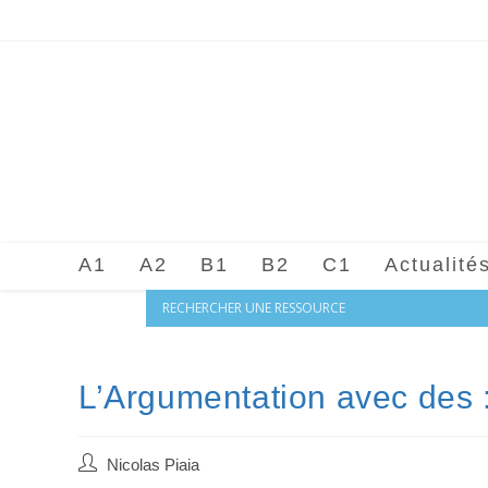
Skip
to
content
A1
A2
B1
B2
C1
Actualité
L’Argumentation avec des
Auteur/autrice
Nicolas Piaia
de