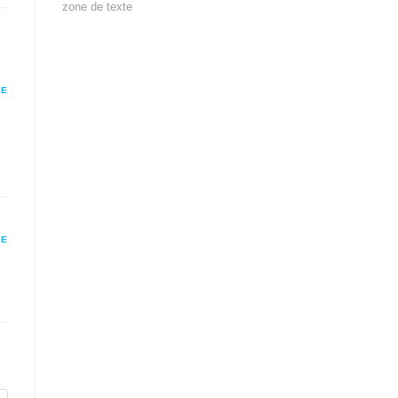
zone de texte
RE
RE