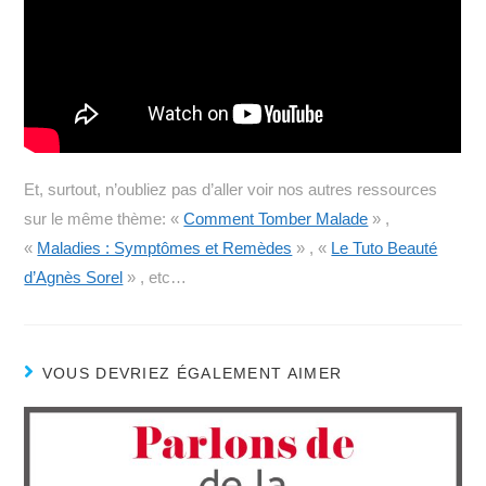
Et, surtout, n’oubliez pas d’aller voir nos autres ressources
sur le même thème: «
Comment Tomber Malade
» ,
«
Maladies : Symptômes et Remèdes
» , «
Le Tuto Beauté
d’Agnès Sorel
» , etc…
VOUS DEVRIEZ ÉGALEMENT AIMER