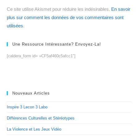
site
Ce site utilise Akismet pour réduire les indésirables.
En savoir
(facultatif)
plus sur comment les données de vos commentaires sont
utilisées
.
Une Ressource Intéressante? Envoyez-La!
[caldera_form id= »CF5af460c5afcc1″]
Nouveaux Articles
Inspire 3 Lecon 3 Labo
Différences Culturelles et Stéréotypes
La Violence et Les Jeux Vidéo