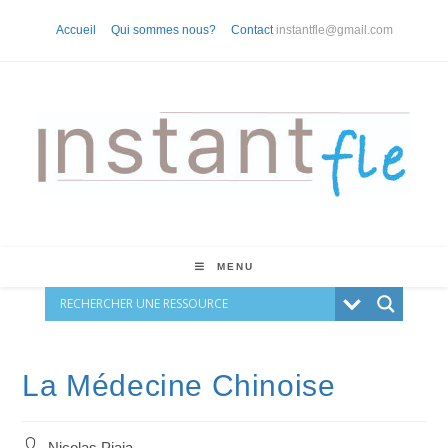
Skip
Accueil
Qui sommes nous?
Contact
instantfle@gmail.com
to
content
MENU
La Médecine Chinoise
Auteur/autrice
Nicolas Piaia