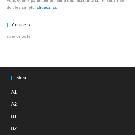
Vous voulez participer et mettre une ressource sur le site? rien
de plus simple!
cliquez-ici
.
Contacts
zone de texte
Menu
A1
A2
B1
B2