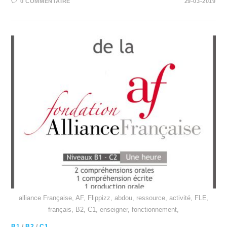
0 COMMENTAIRE
29-03-2019
alliance Française, AF, Flippizz, abdou, ressource, activité, FLE,
français, B2, C1, enseigner, fonctionnement,
B1
/
B2
/
C1