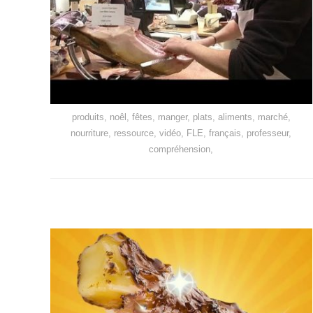
produits, noêl, fêtes, manger, plats, aliments, marché,
nourriture, ressource, vidéo, FLE, français, professeur,
compréhension,