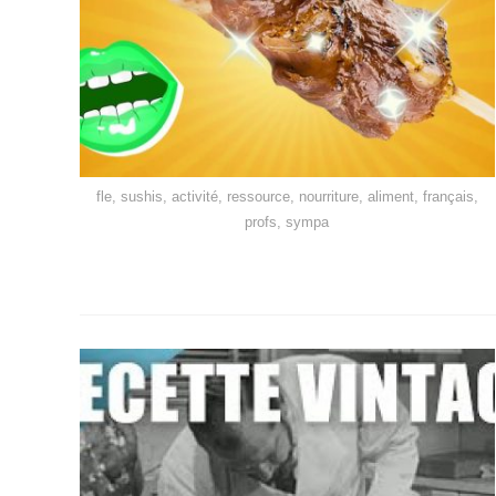
fle, sushis, activité, ressource, nourriture, aliment, français,
profs, sympa