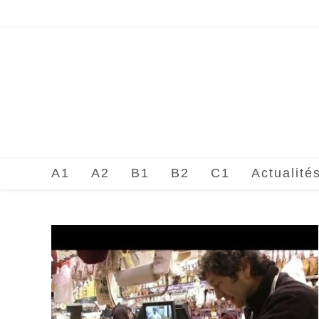
Skip
to
content
A1
A2
B1
B2
C1
Actualité