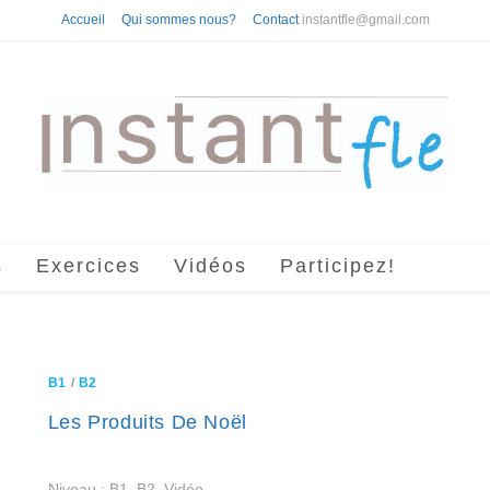
Accueil
Qui sommes nous?
Contact
instantfle@gmail.com
s
Exercices
Vidéos
Participez!
B1
/
B2
Les Produits De Noël
Niveau : B1, B2. Vidéo.