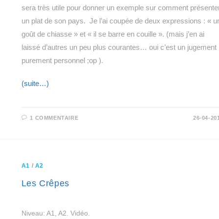
sera très utile pour donner un exemple sur comment présente
un plat de son pays. Je l’ai coupée de deux expressions : « u
goût de chiasse » et « il se barre en couille ». (mais j’en ai
laissé d’autres un peu plus courantes… oui c’est un jugement
purement personnel ;op ).
(suite…)
1 COMMENTAIRE
26-04-20
A1
/
A2
Les Crêpes
Niveau: A1, A2. Vidéo.