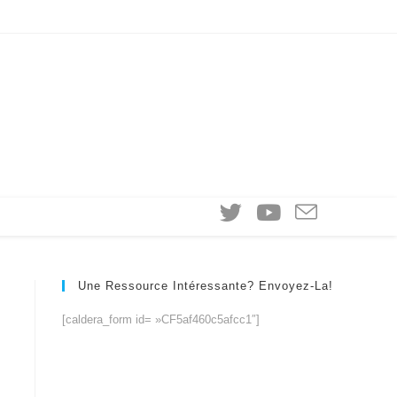
Une Ressource Intéressante? Envoyez-La!
[caldera_form id= »CF5af460c5afcc1″]