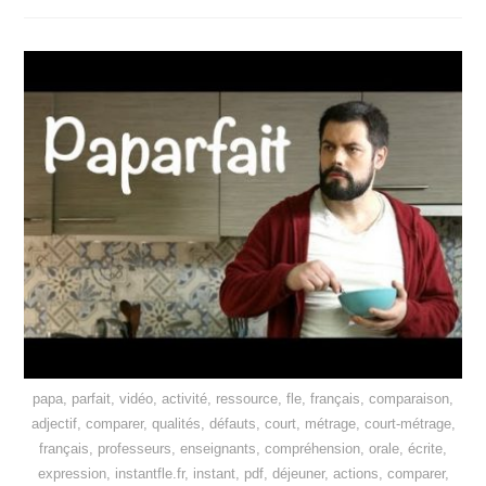
papa, parfait, vidéo, activité, ressource, fle, français, comparaison,
adjectif, comparer, qualités, défauts, court, métrage, court-métrage,
français, professeurs, enseignants, compréhension, orale, écrite,
expression, instantfle.fr, instant, pdf, déjeuner, actions, comparer,