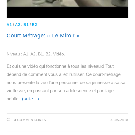
A1
/
A2
/
B1
/
B2
Court Métrage: « Le Miroir »
Niveau : A1, A2, B1, B2. Vidéo.
Et oui une vidéo qui fonctionne à tous les niveaux! Tout
dépend de comment vous allez l’utiliser. Ce court-métrage
nous présente la vie d’une personne, de sa jeunesse à sa sa
vieillesse, en passant par son adolescence et par l’âge
adulte.
(suite…)
14 COMMENTAIRES
09-05-2018