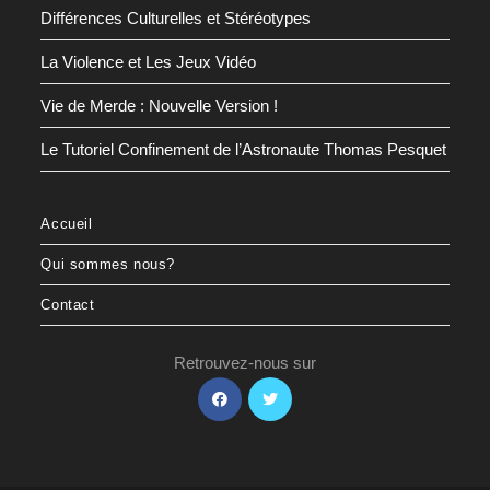
Différences Culturelles et Stéréotypes
La Violence et Les Jeux Vidéo
Vie de Merde : Nouvelle Version !
Le Tutoriel Confinement de l’Astronaute Thomas Pesquet
Accueil
Qui sommes nous?
Contact
Retrouvez-nous sur
S’ouvre
S’ouvre
dans
dans
un
un
nouvel
nouvel