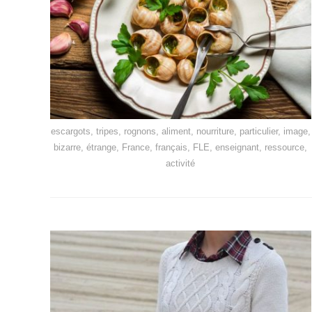
escargots, tripes, rognons, aliment, nourriture, particulier, image,
bizarre, étrange, France, français, FLE, enseignant, ressource,
activité