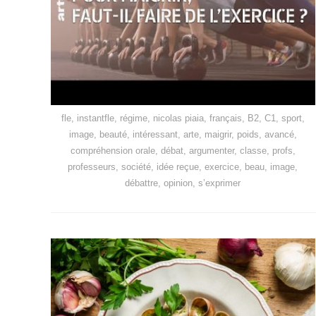
fle, instantfle, régime, nicolas piaia, français, B2, C1, sport,
image, beauté, intéressant, arte, maigrir, poids, avancé,
compréhension orale, débat, argumenter, classe, profs,
professeurs, société, idée reçue, exercice, beau, image,
débattre, opinion, s’exprimer