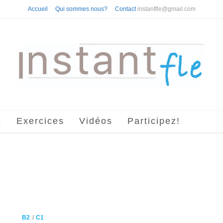
Accueil
Qui sommes nous?
Contact
instantfle@gmail.com
s
Exercices
Vidéos
Participez!
B2
/
C1