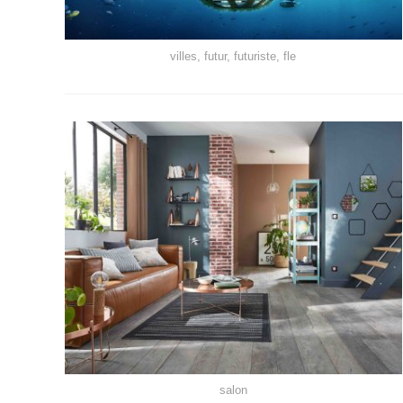
villes, futur, futuriste, fle
salon