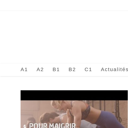
Skip
to
content
A1
A2
B1
B2
C1
Actualité