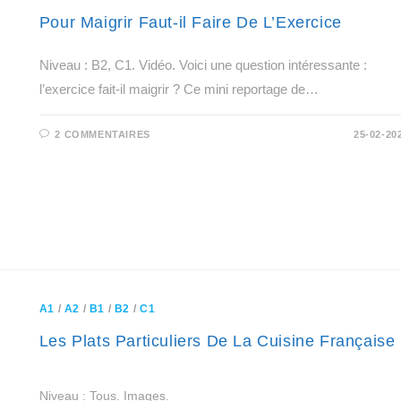
Pour Maigrir Faut-il Faire De L’Exercice
Niveau : B2, C1. Vidéo. Voici une question intéressante :
l’exercice fait-il maigrir ? Ce mini reportage de…
2 COMMENTAIRES
25-02-20
A1
/
A2
/
B1
/
B2
/
C1
Les Plats Particuliers De La Cuisine Française
Niveau : Tous. Images.