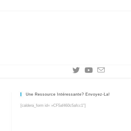
Une Ressource Intéressante? Envoyez-La!
[caldera_form id= »CF5af460c5afcc1″]