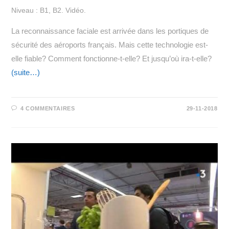
Niveau : B1, B2. Vidéo.
La reconnaissance faciale est arrivée dans les portiques de
sécurité des aéroports français. Mais cette technologie est-
elle fiable? Comment fonctionne-t-elle? Et jusqu’où ira-t-elle?
(suite…)
4 COMMENTAIRES
29-11-2018