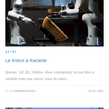
A2
/
B1
Le Robot à Raclette
Niveau : A2, B1. Vidéos. Vous connaissiez la machine à
raclette mais que savez-vous du robot…
2 COMMENTAIRES
02-03-2020