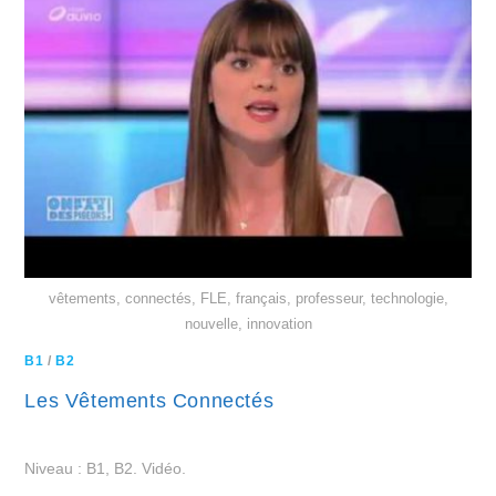
vêtements, connectés, FLE, français, professeur, technologie,
nouvelle, innovation
B1
/
B2
Les Vêtements Connectés
Niveau : B1, B2. Vidéo.