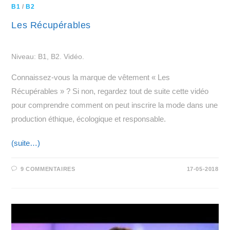
B1
/
B2
Les Récupérables
Niveau: B1, B2. Vidéo.
Connaissez-vous la marque de vêtement « Les
Récupérables » ? Si non, regardez tout de suite cette vidéo
pour comprendre comment on peut inscrire la mode dans une
production éthique, écologique et responsable.
(suite…)
9 COMMENTAIRES
17-05-2018