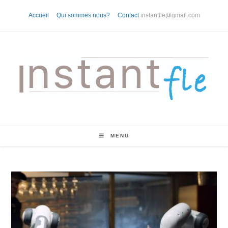
Skip
Accueil
Qui sommes nous?
Contact
instantfle@gmail.com
to
content
MENU