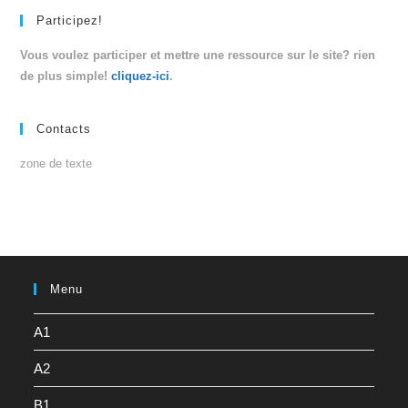
Participez!
Vous voulez participer et mettre une ressource sur le site? rien
de plus simple!
cliquez-ici
.
Contacts
zone de texte
Menu
A1
A2
B1