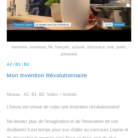
invention, inventeur, fle, français, activité, ressource, oral, parler,
présenter
A2
/
B1
/
B2
Mon Invention Révolutionnaire
Niveau : A2, B1, B2. Vidéo + Activité.
L’heure est venue de créer une invention révolutionnaire!
Ne doutez plus de l’imagination et de l’innovation de vos
étudiants! Il est temps pour eux d’aller au concours Lépine et
de décrocher le premier prix! Pour ce faire, rien de plus