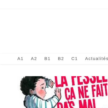
Skip
to
content
A1
A2
B1
B2
C1
Actualité