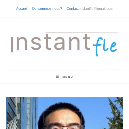
Skip
Accueil
Qui sommes nous?
Contact
instantfle@gmail.com
to
content
MENU