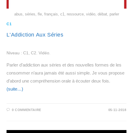
abus, séries, fle, français, c1, ressource, vidéo, débat, parler
C1
L’Addiction Aux Séries
Niveau : C1, C2. Vidéo.
Parler d’addiction aux séries et des nouvelles formes de les
consommer n’aura jamais été aussi simple. Je vous propose
d’abord une compréhension orale à écouter deux fois.
(suite…)
0 COMMENTAIRE
05-11-2018