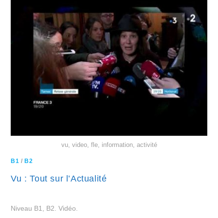
vu, video, fle, information, activité
B1
/
B2
Vu : Tout sur l’Actualité
Niveau B1, B2. Vidéo.