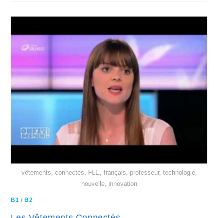
vêtements, connectés, FLE, français, professeur, technologie,
nouvelle, innovation
B1
/
B2
Les Vêtements Connectés