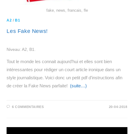
fake, news, francais, fle
A2
/
B1
Les Fake News!
Niveau: A2, B1.
Tout le monde les connait aujourd’hui et elles sont bien
intéressantes pour rédiger un court article ironique dans un
style journalistique. Voici donc un petit pdf d’instructions afin
de créer la Fake News parfaite!
(suite…)
6 COMMENTAIRES
20-04-2018