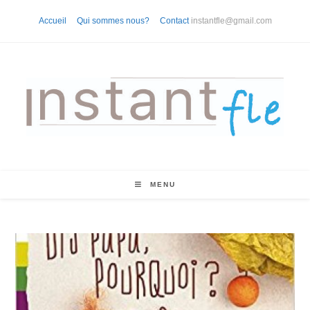
Skip
Accueil
Qui sommes nous?
Contact
instantfle@gmail.com
to
content
MENU