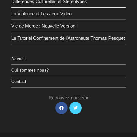
Différences Culturelles et Stéréotypes
La Violence et Les Jeux Vidéo
Vie de Merde : Nouvelle Version !
Le Tutoriel Confinement de l’Astronaute Thomas Pesquet
Accueil
Qui sommes nous?
Contact
Retrouvez-nous sur
S’ouvre
S’ouvre
dans
dans
un
un
nouvel
nouvel
onglet
onglet