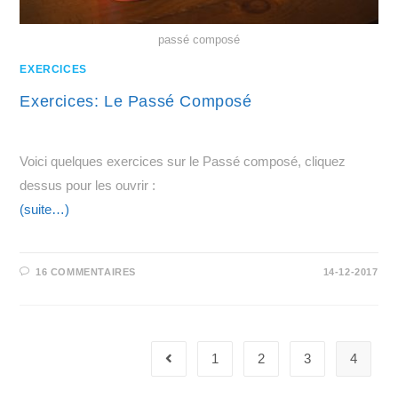
passé composé
EXERCICES
Exercices: Le Passé Composé
Voici quelques exercices sur le Passé composé, cliquez
dessus pour les ouvrir :
(suite…)
16 COMMENTAIRES
14-12-2017
1
2
3
4
Go to the previous page