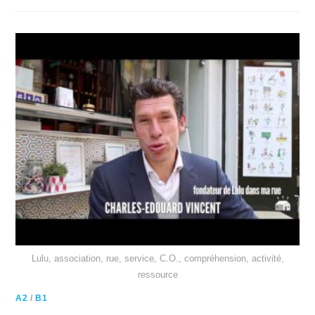
Lulu, association, rue, service, C.O., compréhension, activité,
ressource
A2
/
B1