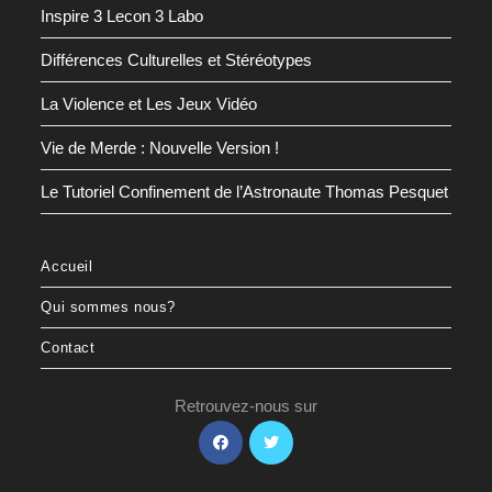
Inspire 3 Lecon 3 Labo
Différences Culturelles et Stéréotypes
La Violence et Les Jeux Vidéo
Vie de Merde : Nouvelle Version !
Le Tutoriel Confinement de l’Astronaute Thomas Pesquet
Accueil
Qui sommes nous?
Contact
Retrouvez-nous sur
S’ouvre
S’ouvre
dans
dans
un
un