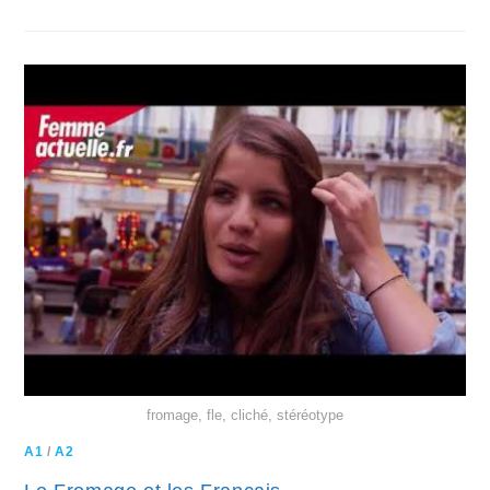
fromage, fle, cliché, stéréotype
A1
/
A2