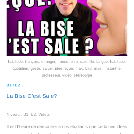
habitude, français, étranger, france, bise, sale, fle, langue, habitude,
quotidien, geste, saluer, idée reçue, max, bird, main, instantfle,
professeur, vidéo, stéréotype
B1
/
B2
La Bise C’est Sale?
Niveau : B1, B2. Vidéo.
Il est l’heure de démontrer à nos étudiants que certaines idées