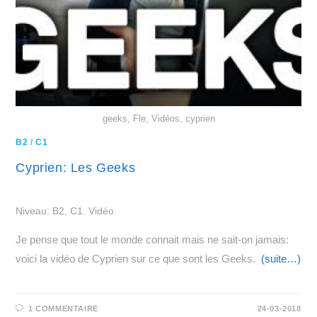
geeks, Fle, Vidéos, cyprien
B2
/
C1
Cyprien: Les Geeks
Niveau: B2, C1. Vidéo.
Je pense que tout le monde connait mais ne sait-on jamais:
voici la vidéo de Cyprien sur ce que sont les Geeks.
(suite…)
1 COMMENTAIRE
24-03-2018