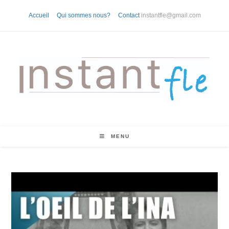
Skip
Accueil
Qui sommes nous?
Contact
instantfle@gmail.com
to
content
MENU