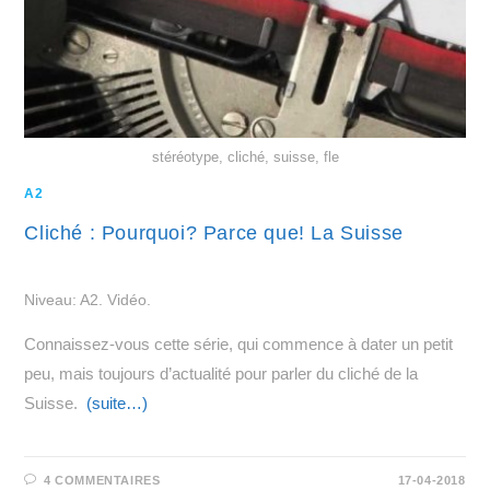
stéréotype, cliché, suisse, fle
A2
Cliché : Pourquoi? Parce que! La Suisse
Niveau: A2. Vidéo.
Connaissez-vous cette série, qui commence à dater un petit
peu, mais toujours d’actualité pour parler du cliché de la
Suisse.
(suite…)
4 COMMENTAIRES
17-04-2018