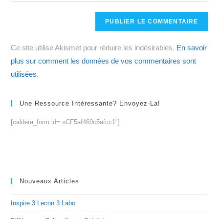
comment
to
de
comment
votre
site
Ce site utilise Akismet pour réduire les indésirables.
En savoir
(facultatif)
plus sur comment les données de vos commentaires sont
utilisées
.
Une Ressource Intéressante? Envoyez-La!
[caldera_form id= »CF5af460c5afcc1″]
Nouveaux Articles
Inspire 3 Lecon 3 Labo