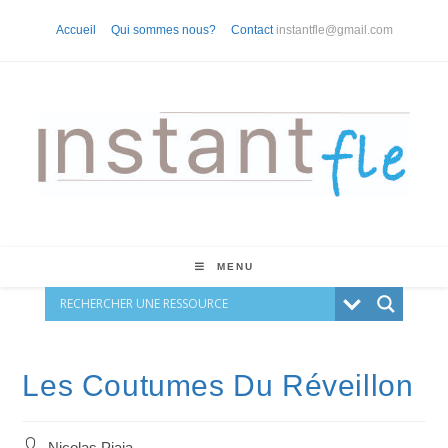
Skip
Accueil
Qui sommes nous?
Contact
instantfle@gmail.com
to
content
MENU
Les Coutumes Du Réveillon
Auteur/autrice
Nicolas Piaia