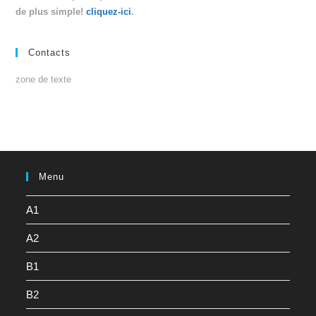
de plus simple!
cliquez-ici
.
Contacts
zone de texte
Menu
A1
A2
B1
B2