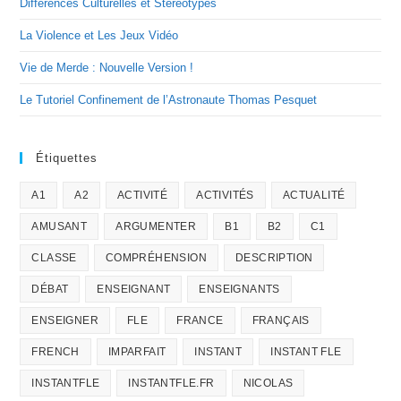
Différences Culturelles et Stéréotypes
La Violence et Les Jeux Vidéo
Vie de Merde : Nouvelle Version !
Le Tutoriel Confinement de l’Astronaute Thomas Pesquet
Étiquettes
A1
A2
ACTIVITÉ
ACTIVITÉS
ACTUALITÉ
AMUSANT
ARGUMENTER
B1
B2
C1
CLASSE
COMPRÉHENSION
DESCRIPTION
DÉBAT
ENSEIGNANT
ENSEIGNANTS
ENSEIGNER
FLE
FRANCE
FRANÇAIS
FRENCH
IMPARFAIT
INSTANT
INSTANT FLE
INSTANTFLE
INSTANTFLE.FR
NICOLAS