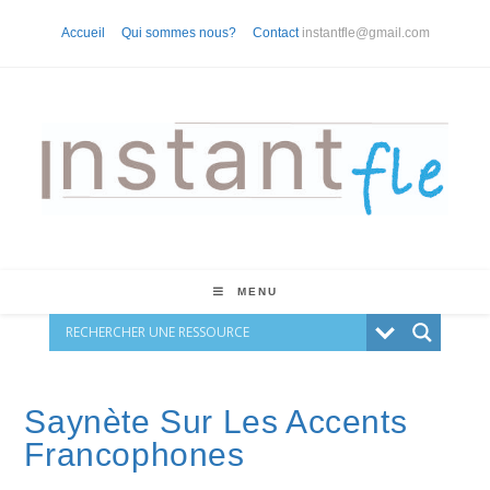
Skip
Accueil
Qui sommes nous?
Contact
instantfle@gmail.com
to
content
MENU
Saynète Sur Les Accents
Francophones