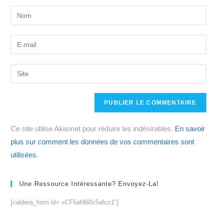
Enter
your
name
Enter
or
your
username
email
Saisir
to
address
l’URL
comment
to
de
comment
votre
site
Ce site utilise Akismet pour réduire les indésirables.
En savoir
(facultatif)
plus sur comment les données de vos commentaires sont
utilisées
.
Une Ressource Intéressante? Envoyez-La!
[caldera_form id= »CF5af460c5afcc1″]