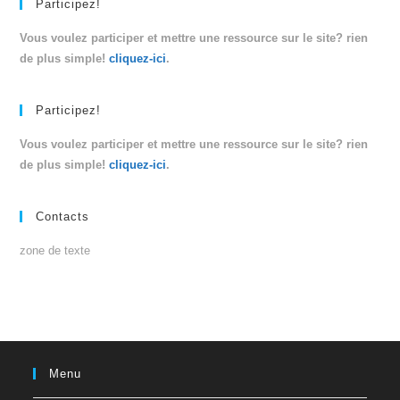
Participez!
Vous voulez participer et mettre une ressource sur le site? rien
de plus simple!
cliquez-ici
.
Participez!
Vous voulez participer et mettre une ressource sur le site? rien
de plus simple!
cliquez-ici
.
Contacts
zone de texte
Menu