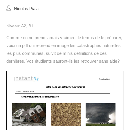
Auteur/autrice
Nicolas Piaia
de
la
Niveau: A2, B1.
publication :
Comme on ne prend jamais vraiment le temps de le préparer,
voici un pdf qui reprend en image les catastrophes naturelles
les plus communes, suivit de minis définitions de ces
dernières.
Vos étudiants sauront-ils les retrouver sans aide?