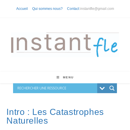
Skip
Accueil
Qui sommes nous?
Contact
instantfle@gmail.com
to
content
MENU
Intro : Les Catastrophes
Naturelles