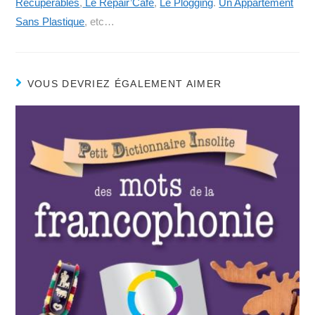
Récupérables
,
Le Repair’Café
,
Le Plogging
.
Un Appartement
Sans Plastique
, etc…
VOUS DEVRIEZ ÉGALEMENT AIMER