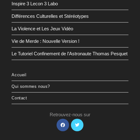
Inspire 3 Lecon 3 Labo
Différences Culturelles et Stéréotypes
La Violence et Les Jeux Vidéo
Vie de Merde : Nouvelle Version !
Le Tutoriel Confinement de l’Astronaute Thomas Pesquet
Accueil
Qui sommes nous?
Contact
Retrouvez-nous sur
S’ouvre
S’ouvre
dans
dans
un
un