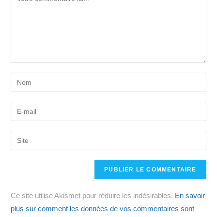
Enter
your
name
Enter
or
your
username
email
Saisir
to
address
l’URL
comment
to
de
comment
votre
site
Ce site utilise Akismet pour réduire les indésirables.
En savoir
(facultatif)
plus sur comment les données de vos commentaires sont