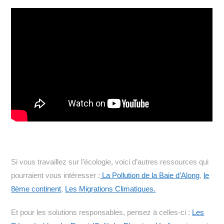
Si vous travaillez sur l’écologie, voici d’autres ressources qui
pourraient vous intéresser :
La Pollution de la Baie d’Along
,
le
8ème continent
,
Les Migrations Climatiques.
Et pour les solutions responsables, pensez à celles-ci :
Les